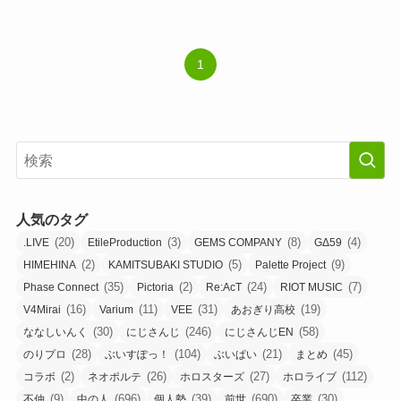
1
人気のタグ
(20)
(3)
(8)
(4)
.LIVE
EtileProduction
GEMS COMPANY
GΔ59
(2)
(5)
(9)
HIMEHINA
KAMITSUBAKI STUDIO
Palette Project
(35)
(2)
(24)
(7)
Phase Connect
Pictoria
Re:AcT
RIOT MUSIC
(16)
(11)
(31)
(19)
V4Mirai
Varium
VEE
あおぎり高校
(30)
(246)
(58)
ななしいんく
にじさんじ
にじさんじEN
(28)
(104)
(21)
(45)
のりプロ
ぶいすぽっ！
ぶいぱい
まとめ
(2)
(26)
(27)
(112)
コラボ
ネオポルテ
ホロスターズ
ホロライブ
(9)
(696)
(39)
(690)
(30)
不仲
中の人
個人勢
前世
卒業