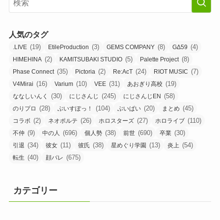
人気のタグ
(19)
(3)
(8)
(4)
.LIVE
EtileProduction
GEMS COMPANY
GΔ59
(2)
(5)
(8)
HIMEHINA
KAMITSUBAKI STUDIO
Palette Project
(35)
(2)
(24)
(7)
Phase Connect
Pictoria
Re:AcT
RIOT MUSIC
(16)
(10)
(31)
(19)
V4Mirai
Varium
VEE
あおぎり高校
(30)
(245)
(58)
ななしいんく
にじさんじ
にじさんじEN
(28)
(104)
(20)
(45)
のりプロ
ぶいすぽっ！
ぶいぱい
まとめ
(2)
(26)
(27)
(110)
コラボ
ネオポルテ
ホロスターズ
ホロライブ
(9)
(696)
(38)
(690)
(30)
不仲
中の人
個人勢
前世
卒業
(34)
(11)
(38)
(13)
(54)
引退
彼女
彼氏
星めぐり学園
炎上
(40)
(675)
転生
顔バレ
カテゴリー