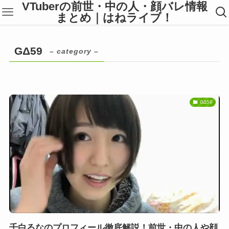
VTuberの前世・中の人・顔バレ情報
まとめ｜はねライブ！
GΔ59
– category –
GΔ59
千白るなのプロフィール徹底解説！前世・中の人や顔