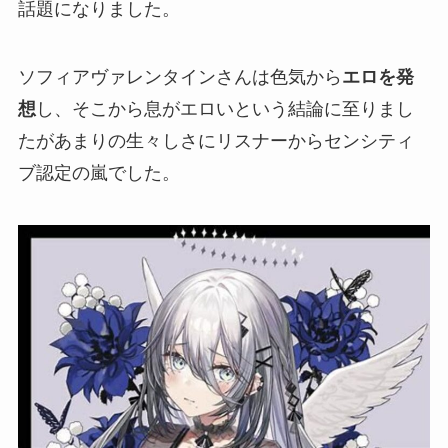
話題になりました。
ソフィアヴァレンタインさんは色気から
エロを発
想
し、そこから
息がエロい
という結論に至りまし
たがあまりの生々しさにリスナーから
センシティ
ブ認定の嵐
でした。