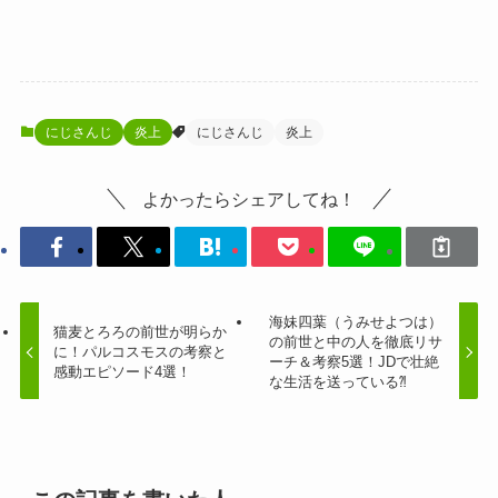
にじさんじ
炎上
にじさんじ
炎上
よかったらシェアしてね！
海妹四葉（うみせよつは）
猫麦とろろの前世が明らか
の前世と中の人を徹底リサ
に！パルコスモスの考察と
ーチ＆考察5選！JDで壮絶
感動エピソード4選！
な生活を送っている⁈