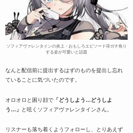
ソフィアヴァレンタインの炎上・おもしろエピソード④ガチ焦り
する姿が可愛いと話題
なんと配信前に
提出するはずのものを提出し忘れ
ていることに気づいた
のです。
オロオロと困り顔で
「どうしよう…どうしよ
う…」
と呟くソフィアヴァレンタインさん。
リスナーも
落ち着くようフォロー
し、とりあえず