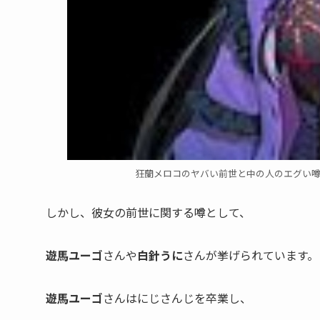
狂蘭メロコのヤバい前世と中の人のエグい
しかし、彼女の
前世に関する噂
として、
遊馬ユーゴ
さんや
白針うに
さんが挙げられています。
遊馬ユーゴ
さんはにじさんじを卒業し、