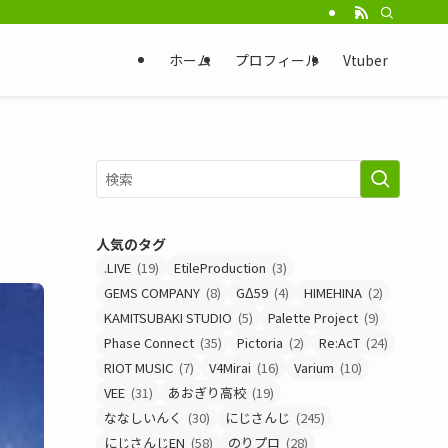
ホーム
プロフィール
Vtuber
人気のタグ
.LIVE
(19)
EtileProduction
(3)
GEMS COMPANY
(8)
GΔ59
(4)
HIMEHINA
(2)
KAMITSUBAKI STUDIO
(5)
Palette Project
(9)
Phase Connect
(35)
Pictoria
(2)
Re:AcT
(24)
RIOT MUSIC
(7)
V4Mirai
(16)
Varium
(10)
VEE
(31)
あおぎり高校
(19)
ななしいんく
(30)
にじさんじ
(245)
にじさんじEN
(58)
のりプロ
(28)