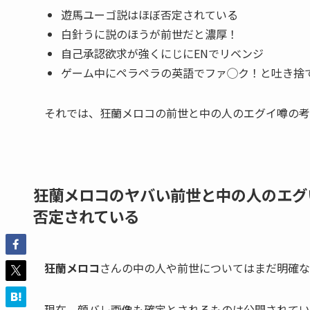
遊馬ユーゴ説はほぼ否定されている
白針うに説のほうが前世だと濃厚！
自己承認欲求が強くにじにENでリベンジ
ゲーム中にペラペラの英語でファ◯ク！と吐き捨
それでは、狂蘭メロコの前世と中の人のエグイ噂の考
狂蘭メロコのヤバい前世と中の人のエグ
否定されている
狂蘭メロコ
さんの
中の人
や
前世
についてはまだ明確な
現在、
顔バレ画像も確定とされるものは公開されてい