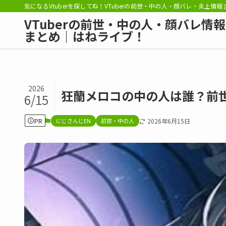
気になるVtuberを探してね！VTuberの前世・中の人・顔バレ・炎上情
VTuberの前世・中の人・顔バレ情報
まとめ｜はねライブ！
2026
狂蘭メロコの中の人は誰？前
6/15
PR
にじさんじEN
前世・中の人
2026年6月15日