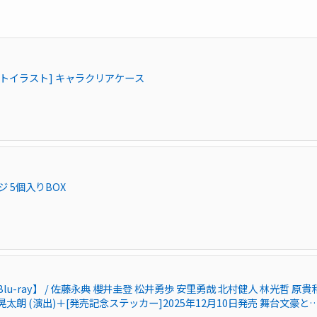
ートイラスト] キャラクリアケース
ジ 5個入りBOX
-ray】 / 佐藤永典 櫻井圭登 松井勇歩 安里勇哉 北村健人 林光哲 原貴
谷晃太朗 (演出)＋[発売記念ステッカー]2025年12月10日発売 舞台文豪と
u-ray 舞台 演劇 佐藤永典 櫻井圭登 松井勇歩 安里勇哉 北村健人 林光