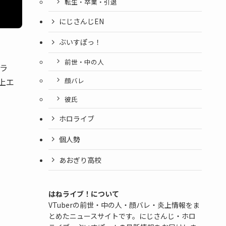
転生・卒業・引退
にじさんじEN
ぶいすぽっ！
前世・中の人
ャラ
顔バレ
上エ
彼氏
ホロライブ
個人勢
あおぎり高校
はねライブ！について
VTuberの前世・中の人・顔バレ・炎上情報をま
とめたニュースサイトです。にじさんじ・ホロ