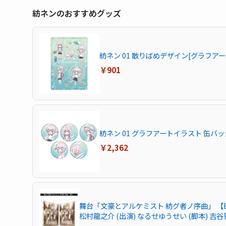
紡ネンのおすすめグッズ
紡ネン 01 散りばめデザイン[グラフア
￥901
紡ネン 01 グラフアートイラスト 缶バッ
￥2,362
舞台「文豪とアルケミスト 紡グ者ノ序曲」 【Blu
松村龍之介 (出演) なるせゆうせい (脚本) 吉
ルケミスト 文豪とアルケミスト 紡グ者ノ序曲 Bl