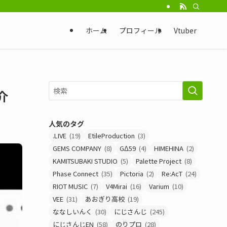
ホーム
プロフィール
Vtuber
介
人気のタグ
.LIVE
(19)
EtileProduction
(3)
GEMS COMPANY
(8)
GΔ59
(4)
HIMEHINA
(2)
KAMITSUBAKI STUDIO
(5)
Palette Project
(8)
Phase Connect
(35)
Pictoria
(2)
Re:AcT
(24)
RIOT MUSIC
(7)
V4Mirai
(16)
Varium
(10)
VEE
(31)
あおぎり高校
(19)
ななしいんく
(30)
にじさんじ
(245)
にじさんじEN
(58)
のりプロ
(28)