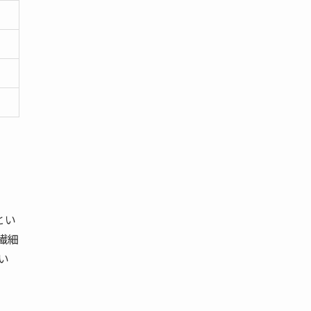
とい
繊細
い