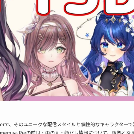
所属のVTuberで、そのユニークな配信スタイルと個性的なキャラクター
emiya Rieの前世・中の人・顔バレ情報について、根拠とな