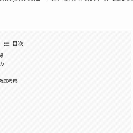
目次
報
魅力
て徹底考察