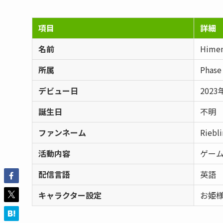
項目
詳細
名前
Himem
所属
Phase
デビュー日
2023
誕生日
不明
ファンネーム
Riebli
活動内容
ゲー
配信言語
英語
キャラクター設定
お姫