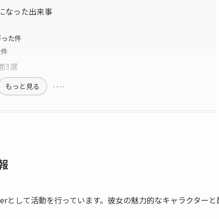
話題になった出来事
がった件
た件
面3選
もっと見る
報
所属のVTuberとして活動を行っています。彼女の魅力的なキャラクター