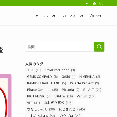
ホーム
プロフィール
Vtuber
査
人気のタグ
.LIVE
(19)
EtileProduction
(3)
GEMS COMPANY
(8)
GΔ59
(4)
HIMEHINA
(2)
KAMITSUBAKI STUDIO
(5)
Palette Project
(9)
Phase Connect
(35)
Pictoria
(2)
Re:AcT
(24)
RIOT MUSIC
(7)
V4Mirai
(16)
Varium
(10)
VEE
(31)
あおぎり高校
(19)
ななしいんく
(30)
にじさんじ
(245)
にじさんじEN
(58)
のりプロ
(28)