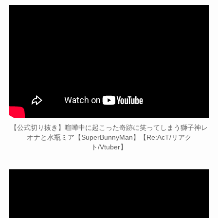
【公式切り抜き】喧嘩中に起こった奇跡に笑ってしまう獅子神レ
オナと水瓶ミア【SuperBunnyMan】【Re:AcT/リアク
ト/Vtuber】