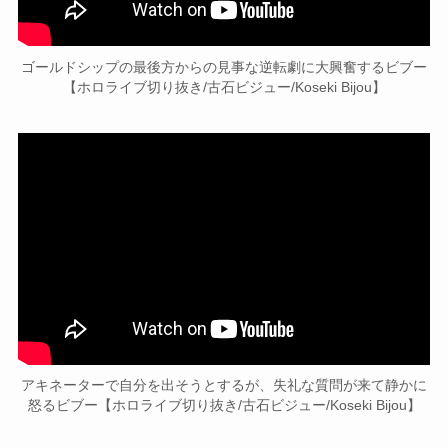
ゴールドシップの最後方からの見事な逆転劇に大興奮するビブー
【ホロライブ切り抜き/古石ビジュー/Koseki Bijou】
アキネーターで自分を出そうとするが、失礼な質問が来て静かに
怒るビブー【ホロライブ切り抜き/古石ビジュー/Koseki Bijou】