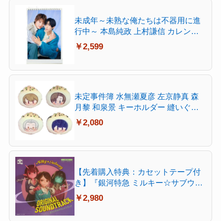
未成年～未熟な俺たちは不器用に進
行中～ 本島純政 上村謙信 カレンダ
ー 表紙 2025 2026年版 BLドラマ 水
￥2,599
無瀬仁 蛭川晴喜 贈り物 記念品 芸能
グッズ (未成年)
未定事件簿 水無瀬夏彦 左京静真 森
月黎 和泉景 キーホルダー 縫いぐる
み 高弾性 人気ゲーム 周辺 日常 小物
￥2,080
装飾品 コレクション 可愛い 柔らか
癒し グッズ 誕生日 プレゼント (水無
瀬夏彦) [並行輸入品]
【先着購入特典：カセットテープ付
き】『銀河特急 ミルキー☆サブウェ
イ』 オリジナルサウンドトラック –
￥2,980
yuugen6、土井浩平、石黒峻平、水
無瀬ミナミ（CV.田村ゆかり）、