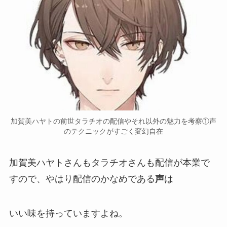
加賀美ハヤトの前世タラチオの配信やそれ以外の魅力を考察①声
のテクニックがすごく変幻自在
加賀美ハヤトさんもタラチオさんも
配信が本業
で
すので、やはり配信のかなめである
声
は
いい味を持っていますよね。