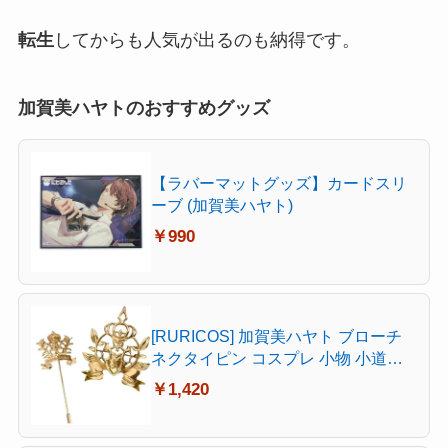
転生
してからも人気が出るのも納得です。
加賀美ハヤトのおすすめグッズ
【ラバーマットグッズ】カードスリ
ーブ (加賀美ハヤト)
￥990
[RURICOS] 加賀美ハヤト ブローチ
ネクタイピン コスプレ 小物 小道具
ネクタイ留め具 キャラクター風 アク
￥1,420
セサリー 文化祭 漫遊展 撮影用 変装
プレゼント 記念品 (ブローチ)