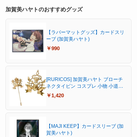
加賀美ハヤトのおすすめグッズ
【ラバーマットグッズ】カードスリ
ーブ (加賀美ハヤト)
￥990
[RURICOS] 加賀美ハヤト ブローチ
ネクタイピン コスプレ 小物 小道具
ネクタイ留め具 キャラクター風 アク
￥1,420
セサリー 文化祭 漫遊展 撮影用 変装
プレゼント 記念品 (ブローチ)
【MAJI KEEP】カードスリーブ (加
賀美ハヤト)