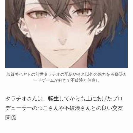
加賀美ハヤトの前世タラチオの配信やそれ以外の魅力を考察③カ
ードゲームが好きで不破湊と仲良し
タラチオさんは、
転生
してからも上にあげたプロ
デューサーの
つこさん
や
不破湊
さんとの良い交友
関係