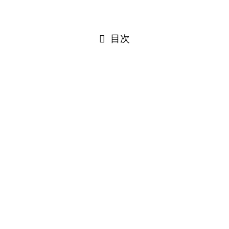
目次
不破湊の前世・中の人がカフェインの
根拠9選
不破湊の前世
・中の人
はカフェインで確定
と、ネット上やファンの間では
言われています。