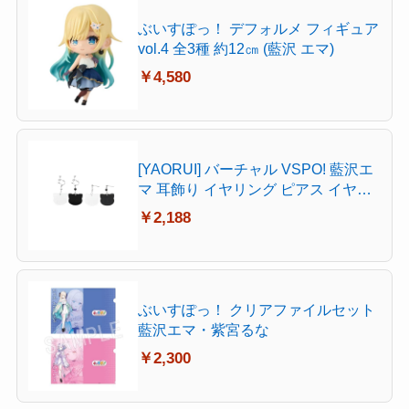
ぶいすぽっ！ デフォルメ フィギュア
vol.4 全3種 約12㎝ (藍沢 エマ)
￥4,580
[YAORUI] バーチャル VSPO! 藍沢エ
マ 耳飾り イヤリング ピアス イヤー
クリップ コスプレ あいざわえま 猫
￥2,188
猫 小物 ぶいすぽっ！飾り物 新衣装
仮装 変装 イベント パーティ グッズ
(耳穴あり) [並行輸入品]
ぶいすぽっ！ クリアファイルセット
藍沢エマ・紫宮るな
￥2,300