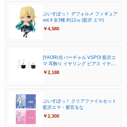
ぶいすぽっ！ デフォルメ フィギュア
vol.4 全3種 約12㎝ (藍沢 エマ)
￥4,580
[YAORUI] バーチャル VSPO! 藍沢エ
マ 耳飾り イヤリング ピアス イヤー
クリップ コスプレ あいざわえま 猫
￥2,188
猫 小物 ぶいすぽっ！飾り物 新衣装
仮装 変装 イベント パーティ グッズ
(耳穴あり) [並行輸入品]
ぶいすぽっ！ クリアファイルセット
藍沢エマ・紫宮るな
￥2,300