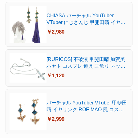
CHIASA バーチャル YouTuber
VTuber にじさんじ 甲斐田晴 イヤリ
ング 浴衣 和服 コスプレ 小物 キャラ
￥2,980
クター 風 アクセサリー ピアス 変装
仮装 イベント パーティ グッズ (ピア
ス【耳穴あり】)
[RURICOS] 不破湊 甲斐田晴 加賀美
ハヤト コスプレ 道具 耳飾り ネック
レス ピアス イヤリング VTuber スタ
￥1,120
イル 新衣装 コスチューム アクセサ
リー 萌えグッズ 撮影 漫遊展 文化祭
学園祭 イベント プレゼント (甲斐田
晴 ネックレス, 耳穴なし)
バーチャル YouTuber VTuber 甲斐田
晴 イヤリング ROF-MAO 風 コスプ
レ 小物 キャラクター 風 アクセサリ
￥2,999
ー ピアス 変装 仮装 イベント パーテ
ィ グッズ (ピアス【耳穴あり】)