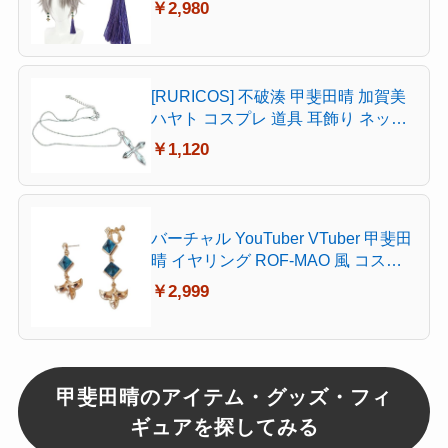
￥2,980
クター 風 アクセサリー ピアス 変装
仮装 イベント パーティ グッズ (ピア
ス【耳穴あり】)
[RURICOS] 不破湊 甲斐田晴 加賀美
ハヤト コスプレ 道具 耳飾り ネック
レス ピアス イヤリング VTuber スタ
￥1,120
イル 新衣装 コスチューム アクセサ
リー 萌えグッズ 撮影 漫遊展 文化祭
学園祭 イベント プレゼント (甲斐田
晴 ネックレス, 耳穴なし)
バーチャル YouTuber VTuber 甲斐田
晴 イヤリング ROF-MAO 風 コスプ
レ 小物 キャラクター 風 アクセサリ
￥2,999
ー ピアス 変装 仮装 イベント パーテ
ィ グッズ (ピアス【耳穴あり】)
甲斐田晴のアイテム・グッズ・フィ
ギュアを探してみる