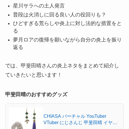
星川サラへの土人発言
普段は火消しに回る良い人の役回りも？
ひどすぎる荒らしや炎上に対し法的な措置をと
る
夢月ロアの復帰を願いながら自分の炎上を振り
返る
では、甲斐田晴さんの
炎上ネタ
をまとめて紹介し
ていきたいと思います！
甲斐田晴のおすすめグッズ
CHIASA バーチャル YouTuber
VTuber にじさんじ 甲斐田晴 イヤリ
ング 浴衣 和服 コスプレ 小物 キャラ