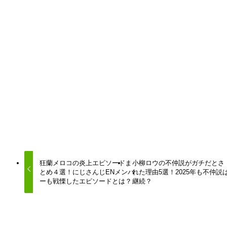
URLをコピーしました！
URLをコピーしました！
狂蘭メロコの炎上エピソードま
小柳ロウの不仲説がガチだとさ
とめ４選！にじさんじENメンバ
れた理由5選！2025年も不仲説
ーも戦慄したエピソードとは？
継続？
この記事を書いた人