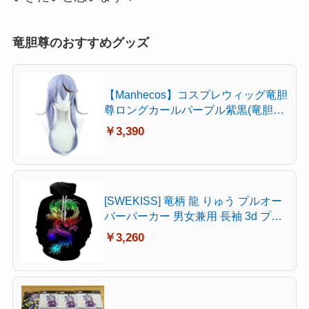
竜胆尊のおすすめグッズ
【Manhecos】コスプレウィッグ竜胆
尊ロングカールパープル紫黒(竜胆尊)
耐热、漫遊展、文化祭、撮影用、ハ
￥3,390
ロウィンイベント、クリスマス、テ
ーマパーティー、アニメ展、プレゼ
ント（ヘアネット付き）PL-10655
[SWEKISS] 竜柄 龍 りゅう プルオー
バーパーカー 男女兼用 長袖 3d プリ
ント おおきいサイズ 仮装 衣装 コス
￥3,260
プレ ドラゴン doragon 中國龍柄 神
秘な龍