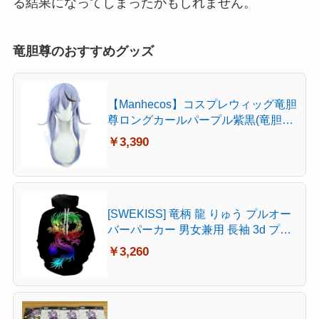
る結果になってしまったかもしれません。
竜胆尊のおすすめグッズ
【Manhecos】コスプレウィッグ竜胆
尊ロングカールパープル紫黒(竜胆尊)
耐热、漫遊展、文化祭、撮影用、ハ
￥3,390
ロウィンイベント、クリスマス、テ
ーマパーティー、アニメ展、プレゼ
ント（ヘアネット付き）PL-10655
[SWEKISS] 竜柄 龍 りゅう プルオー
バーパーカー 男女兼用 長袖 3d プリ
ント おおきいサイズ 仮装 衣装 コス
￥3,260
プレ ドラゴン doragon 中國龍柄 神
秘な龍