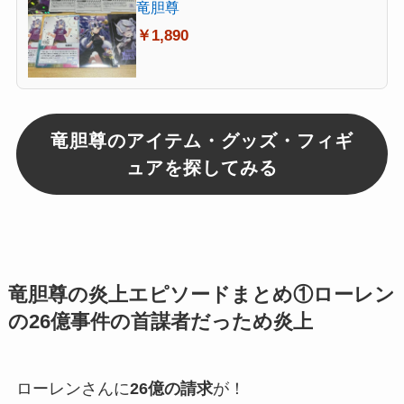
竜胆尊
￥1,890
竜胆尊のアイテム・グッズ・フィギ
ュアを探してみる
竜胆尊の炎上エピソードまとめ①ローレン
の26億事件の首謀者だっため炎上
ローレンさんに
26億の請求
が！