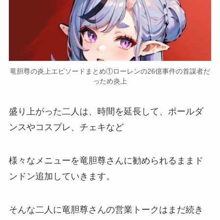
竜胆尊の炎上エピソードまとめ①ローレンの26億事件の首謀者だ
っため炎上
盛り上がった二人は、時間を延長して、ポールダ
ンスやコスプレ、チェキなど
様々なメニューを
竜胆
尊さんに勧められるままド
ンドン追加
していきます。
そんな二人に竜胆尊さんの営業トークはまだ続き