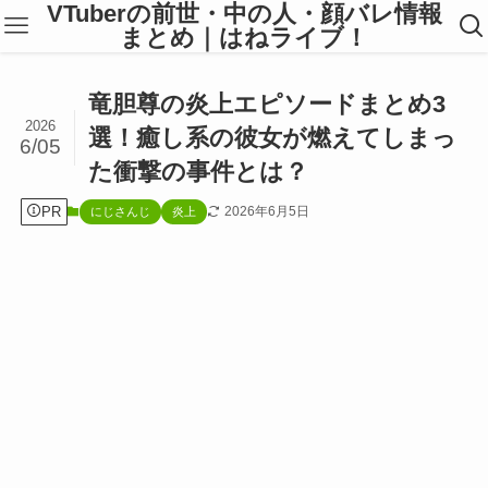
VTuberの前世・中の人・顔バレ情報
まとめ｜はねライブ！
竜胆尊の炎上エピソードまとめ3
2026
選！癒し系の彼女が燃えてしまっ
6/05
た衝撃の事件とは？
PR
2026年6月5日
にじさんじ
炎上