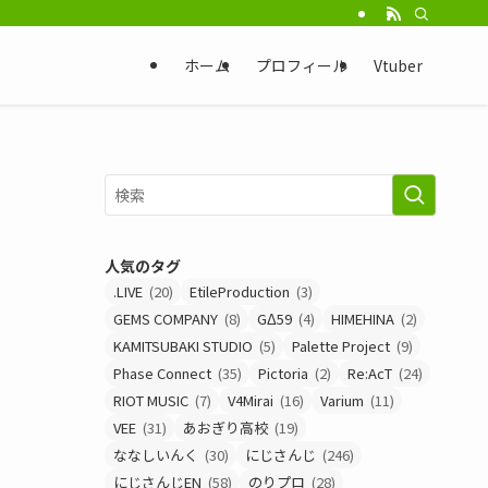
ホーム
プロフィール
Vtuber
人気のタグ
.LIVE
(20)
EtileProduction
(3)
GEMS COMPANY
(8)
GΔ59
(4)
HIMEHINA
(2)
KAMITSUBAKI STUDIO
(5)
Palette Project
(9)
Phase Connect
(35)
Pictoria
(2)
Re:AcT
(24)
RIOT MUSIC
(7)
V4Mirai
(16)
Varium
(11)
VEE
(31)
あおぎり高校
(19)
ななしいんく
(30)
にじさんじ
(246)
にじさんじEN
(58)
のりプロ
(28)