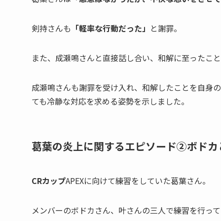
剣持さんも
「軽率な行動だった」
と謝罪。
また、成瀬鳴さんと
直接話し合い、和解に至ったこと
成瀬鳴さんも謝罪を受け入れ、
和解したこと
を自身の
ても冷静な対応を求める姿勢を示しました。
葛葉の炎上に関するエピソード②ボドカ
CRカップ
APEXに向けて練習をしていた葛葉さん。
メンバーの
ボドカさん、叶さん
の三人で練習を行って