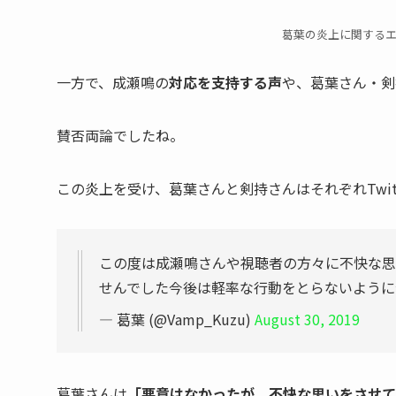
葛葉の炎上に関する
一方で、成瀬鳴の
対応を支持する声
や、葛葉さん・剣
賛否両論
でしたね。
この炎上を受け、葛葉さんと剣持さんはそれぞれTwitt
この度は成瀬鳴さんや視聴者の方々に不快な思
せんでした今後は軽率な行動をとらないよう
— 葛葉 (@Vamp_Kuzu)
August 30, 2019
葛葉さんは
「悪意はなかったが、不快な思いをさせて