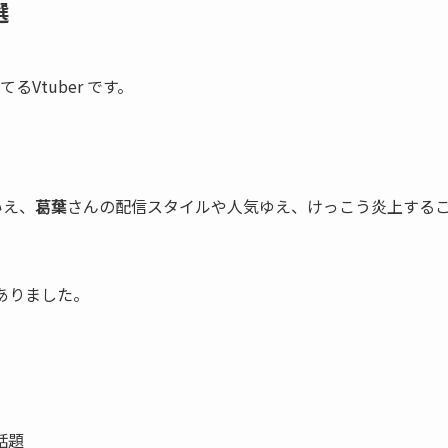
選
Vtuber です。
いえ、
葛葉
さんの配信スタイルや人気ゆえ、けっこう炎上する
ありました。
話題