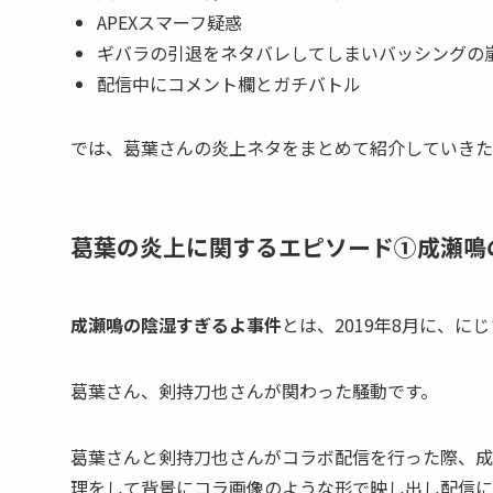
APEXスマーフ疑惑
ギバラの引退をネタバレしてしまいバッシングの
配信中にコメント欄とガチバトル
では、葛葉さんの炎上ネタをまとめて紹介していきた
葛葉の炎上に関するエピソード①成瀬鳴
成瀬鳴の陰湿すぎるよ事件
とは、2019年8月に、
葛葉さん、剣持刀也さんが関わった騒動です。
葛葉さんと剣持刀也さんがコラボ配信を行った際、成
理をして背景に
コラ画像のような形で映し出し
配信に