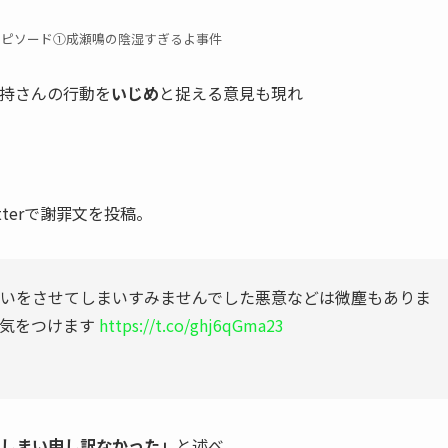
エピソード①成瀬鳴の陰湿すぎるよ事件
持さんの行動を
いじめ
と捉える意見も現れ
erで
謝罪文
を投稿。
いをさせてしまいすみませんでした悪意などは微塵もありま
に気をつけます
https://t.co/ghj6qGma23
しまい申し訳なかった」
と述べ、