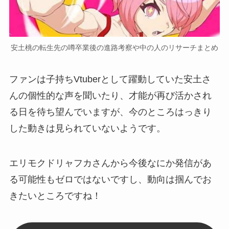
安土桃の転生先の噂卒業後の進路考察や中の人のリサーチまとめ
ファンは子持ちVtuberとして躍動していた安土さ
んの個性的な声を聞いたり、才能が再び活かされ
る日を待ち望んでいますが、
今のところはっきり
した動きは見られていない
ようです。
エリモクドリャフカさんから今後なにか
発信があ
る可能性もゼロではない
ですし、動向は掴んでお
きたいところですね！