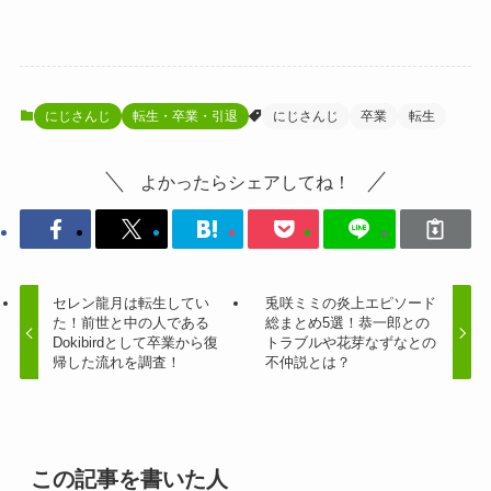
にじさんじ
転生・卒業・引退
にじさんじ
卒業
転生
よかったらシェアしてね！
セレン龍月は転生してい
兎咲ミミの炎上エピソード
た！前世と中の人である
総まとめ5選！恭一郎との
Dokibirdとして卒業から復
トラブルや花芽なずなとの
帰した流れを調査！
不仲説とは？
この記事を書いた人