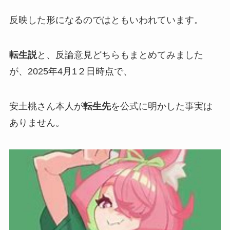
反映した形になるのではともいわれています。
転生説
と、
反論意見
どちらもまとめてみました
が、
2025年4月1
２
日時点
で、
安土桃さん本人が
転生先
を公式に明かした事実は
ありません。