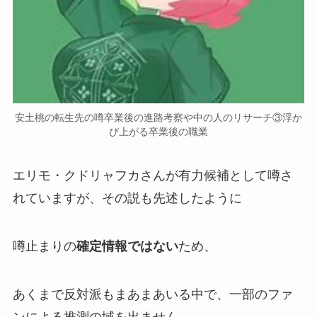
安土桃の転生先の噂卒業後の進路考察や中の人のリサーチ③浮か
び上がる卒業後の職業
エリモ・クドリャフカさんが
有力候補
として噂さ
れていますが、その説も先述したように
噂止まりの
確定情報ではない
ため、
あくまで反対派もまあまあいる中で、一部のファ
ンによる
推測の域
を出ません。