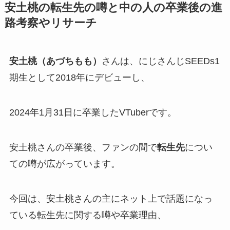
安土桃の転生先の噂と中の人の卒業後の進
路考察やリサーチ
安土桃（あづちもも）
さんは、にじさんじSEEDs1
期生として
2018年にデビュー
し、
2024年1月31日に卒業
したVTuberです。
安土桃さんの卒業後、ファンの間で
転生先
につい
ての噂が広がっています。
今回は、安土桃さんの主にネット上で話題になっ
ている
転生先
に関する噂や
卒業理由
、