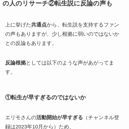
の人のリサーチ②転生説に反論の声も
上に挙げた
共通点
から、
転生説を支持
するファン
の声もありますが、
少し根拠に弱いのではないか
との反論もあります。
反論根拠
としては以下のような声があがってま
す。
①転生が早すぎるのではないか
エリモさんの
活動開始が早すぎる
（チャンネル登
録は
2023年10月
から）ため、