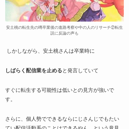
安土桃の転生先の噂卒業後の進路考察や中の人のリサーチ②転生
説に反論の声も
しかしながら、安土桃さんは卒業時に
しばらく配信業を止める
と発言していて
すぐに転生する可能性は低い
との見方が強いで
す。
さらに、個人勢でできるなら
にじさんじでもたい
てい配信活動系のことはできるやん。
という意見