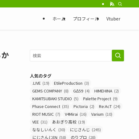
ホーム
プロフィール
Vtuber
らか
人気のタグ
.LIVE
(19)
EtileProduction
(3)
GEMS COMPANY
(8)
GΔ59
(4)
HIMEHINA
(2)
KAMITSUBAKI STUDIO
(5)
Palette Project
(9)
Phase Connect
(35)
Pictoria
(2)
Re:AcT
(24)
RIOT MUSIC
(7)
V4Mirai
(16)
Varium
(10)
VEE
(31)
あおぎり高校
(19)
ななしいんく
(30)
にじさんじ
(245)
にじさんじEN
(58)
のりプロ
(28)