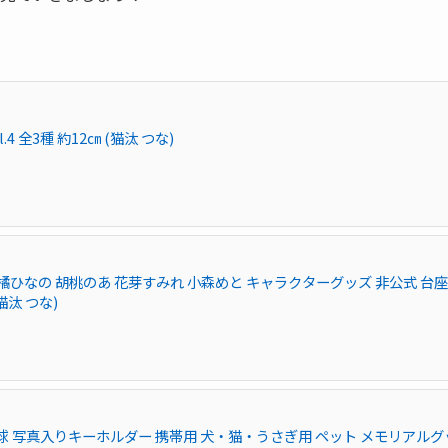
 全3種 約12㎝ (猫汰 つな)
橘ひなの 胡桃のあ 花芽すみれ 小森めと キャラクターグッズ 非公式 台
猫汰 つな)
ケース 肉球 写真入りキーホルダー 携帯用 犬・猫・うさぎ用 ペット メモリアルグ